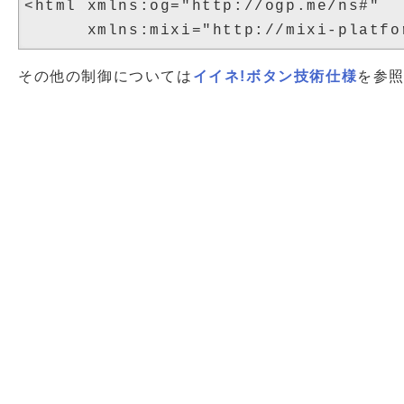
<html xmlns:og="http://ogp.me/ns#"

その他の制御については
イイネ!ボタン技術仕様
を参