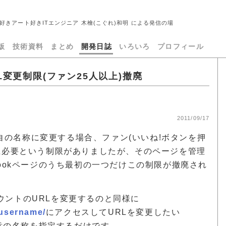
好きアート好きITエンジニア 木檜(こぐれ)和明 による発信の場
版
技術資料
まとめ
開発日誌
いろいろ
プロフィール
RL変更制限(ファン25人以上)撤廃
2011/09/17
を独自の名称に変更する場合、ファン(いいね!ボタンを押
以上必要という制限がありましたが、そのページを管理
bookページのうち最初の一つだけこの制限が撤廃され
ウントのURLを変更するのと同様に
/username/
にアクセスしてURLを変更したい
任意の名称を指定するだけです。