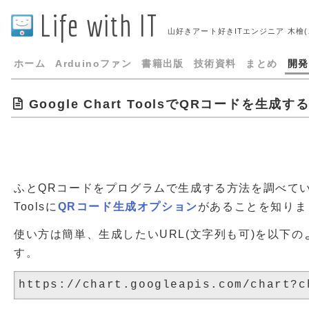
Life with IT
山好きアート好きITエンジニア 木檜
ホーム
Arduinoファン
書籍出版
技術資料
まとめ
開発
Google Chart ToolsでQRコードを生成す
ふとQRコードをプログラムで生成する方法を調べていたとこ
Toolsに
QRコード生成オプション
があることを知りま
使い方は簡単、生成したいURL(文字列も可)を以下
す。