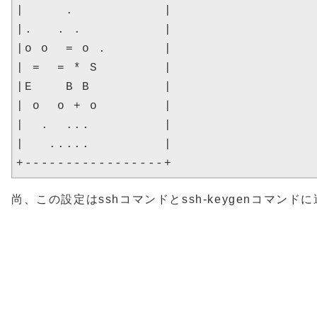
|     .           |

|.   . .          |

|o o  = o .       |

| =  = * S        |

|E    B B         |

| o  o + o        |

|  .  ...         |

|   .....         |

尚、この設定はsshコマンドとssh-keygenコマンド