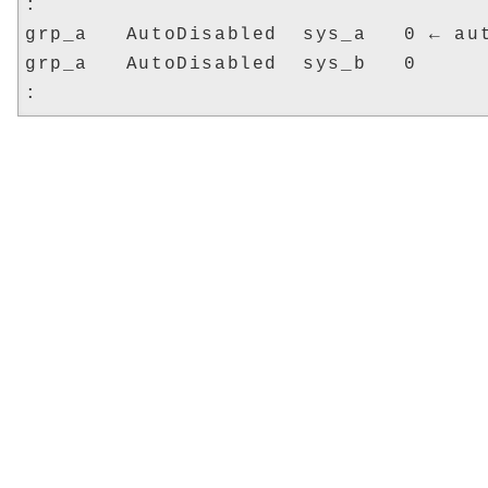
:

grp_a   AutoDisabled  sys_a   0 ← 
grp_a   AutoDisabled  sys_b   0
