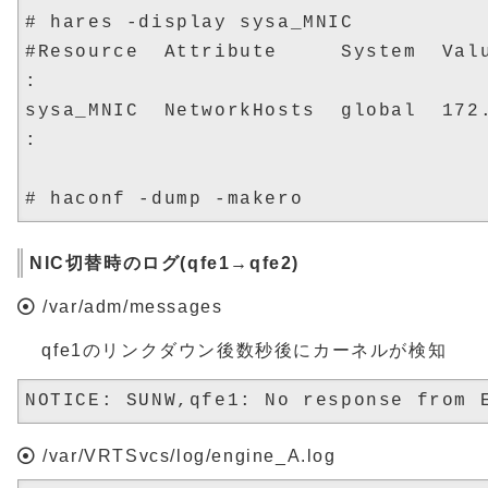
# hares -display sysa_MNIC

#Resource  Attribute     System  Valu
:

sysa_MNIC  NetworkHosts  global  172.
:

NIC切替時のログ(qfe1→qfe2)
/var/adm/messages
qfe1のリンクダウン後数秒後にカーネルが検知
/var/VRTSvcs/log/engine_A.log