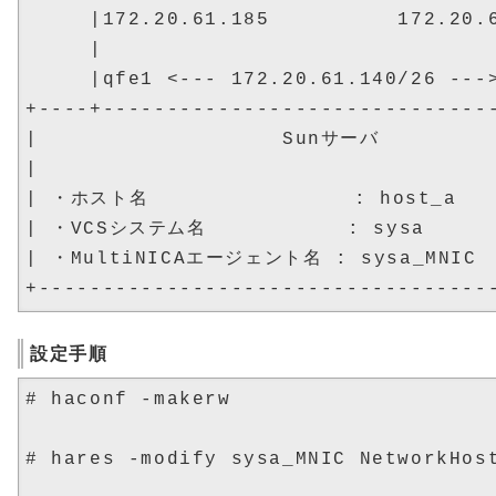
     |172.20.61.185          172.20.6
     |                               
     |qfe1 <--- 172.20.61.140/26 --->
+----+-------------------------------
|                   Sunサーバ          
|                                    
| ・ホスト名                : host_a    
| ・VCSシステム名           : sysa      
| ・MultiNICAエージェント名 : sysa_MNIC   
設定手順
# haconf -makerw

# hares -modify sysa_MNIC NetworkHost