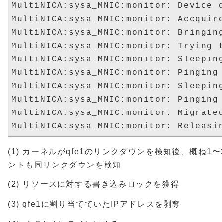
MultiNICA:sysa_MNIC:monitor: Device q
MultiNICA:sysa_MNIC:monitor: Accquire
MultiNICA:sysa_MNIC:monitor: Bringing
MultiNICA:sysa_MNIC:monitor: Trying t
MultiNICA:sysa_MNIC:monitor: Sleeping
MultiNICA:sysa_MNIC:monitor: Pinging 
MultiNICA:sysa_MNIC:monitor: Sleeping
MultiNICA:sysa_MNIC:monitor: Pinging
MultiNICA:sysa_MNIC:monitor: Migrated
(1) カーネルがqfe1のリンクダウンを検知後、概ね1〜2
ントも同リンクダウンを検知
(2) リソースに対する書き込みロックを獲得
(3) qfe1に割り当てていたIPアドレスを剥奪