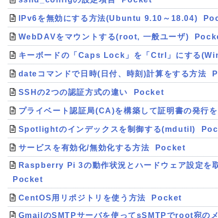
IPv6を無効にする方法(Ubuntu 9.10～18.04)
Po
WebDAVをマウントする(root, 一般ユーザ)
Pock
キーボードの「Caps Lock」を「Ctrl」にする(Win
dateコマンドで日時(日付、時刻)計算をする方法
P
SSHの2つの認証方式の違い
Pocket
プライベート認証局(CA)を構築して証明書の発行
Spotlightのインデックスを制御する(mdutil)
Poc
サービスを有効化/無効化する方法
Pocket
Raspberry Pi 3の動作状況とハードウェア設定を取
Pocket
CentOS用リポジトリを使う方法
Pocket
GmailのSMTPサーバを使ってsSMTPでroot宛