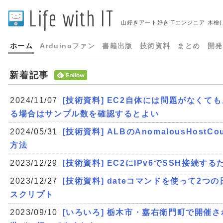
Life with IT
山好きアート好きITエンジニア 木檜
ホーム
Arduinoファン
書籍出版
技術資料
まとめ
開発
新着記事
2024/11/07
[技術資料] EC2自体には問題がなくて
る場合はサンプル数を確認するとよい
2024/05/31
[技術資料] ALBのAnomalousHos
方法
2023/12/29
[技術資料] EC2にIPv6でSSH接続す
2023/12/27
[技術資料] dateコマンドを使って2
スクリプト
2023/09/10
[いろいろ] 栃木市・嘉右衛門町で開催