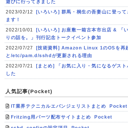
遊びに行ってきました
2023/02/12
[いろいろ] 群馬・桐生の吾妻山に登っ
ます！
2022/10/01
[いろいろ] お座敷一箱古本市出店 & 
りの話を。」刊行記念トークイベント参加
2022/07/27
[技術資料] Amazon Linux 1のOSを
と/etc/pam.d/sshdが更新される理由
2022/07/21
[まとめ] 「お気に入り・気になるゲス
した
人気記事(Pocket)
IT業界テクニカルエバンジェリストまとめ
Pocket
Fritzing用パーツ配布サイトまとめ
Pocket
sshd_configの設定項目
Pocket