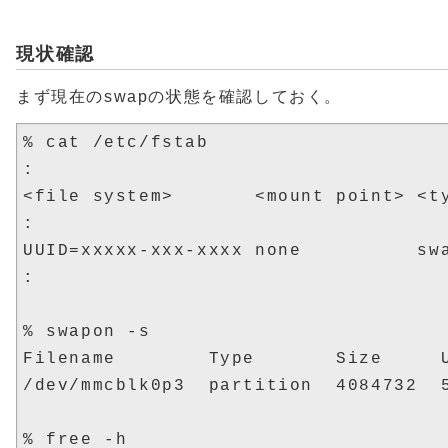
現状確認
まず現在のswapの状態を確認しておく。
% cat /etc/fstab

:

<file system>       <mount point> <ty
:

UUID=xxxxx-xxx-xxxx none          swa
:

% swapon -s

Filename        Type       Size     U
/dev/mmcblk0p3  partition  4084732  5
% free -h
