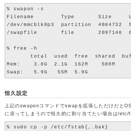
% swapon -s

Filename        Type       Size     U
/dev/mmcblk0p3  partition  4084732  5
/swapfile       file       2097148  0
% free -h

       total  used  free  shared  buf
Mem:    3.8G  2.1G  162M    500M     
恒久設定
上記のswaponコマンドでswapを拡張しただけだと
に戻ってしまうので恒久的に割り当てたい場合は/etc/f
% sudo cp -p /etc/fstab{,.bak}
