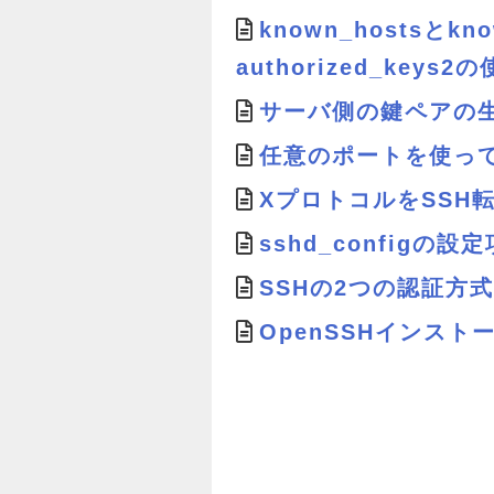
known_hostsとkno
authorized_keys
サーバ側の鍵ペアの
任意のポートを使って
XプロトコルをSSH
sshd_configの設
SSHの2つの認証方
OpenSSHインスト