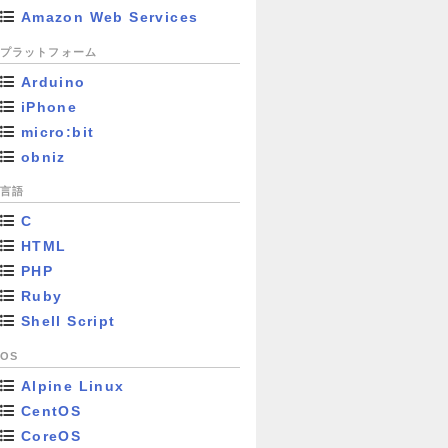
Amazon Web Services
プラットフォーム
Arduino
iPhone
micro:bit
obniz
言語
C
HTML
PHP
Ruby
Shell Script
OS
Alpine Linux
CentOS
CoreOS