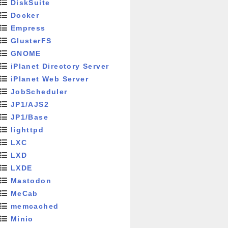
DiskSuite
Docker
Empress
GlusterFS
GNOME
iPlanet Directory Server
iPlanet Web Server
JobScheduler
JP1/AJS2
JP1/Base
lighttpd
LXC
LXD
LXDE
Mastodon
MeCab
memcached
Minio