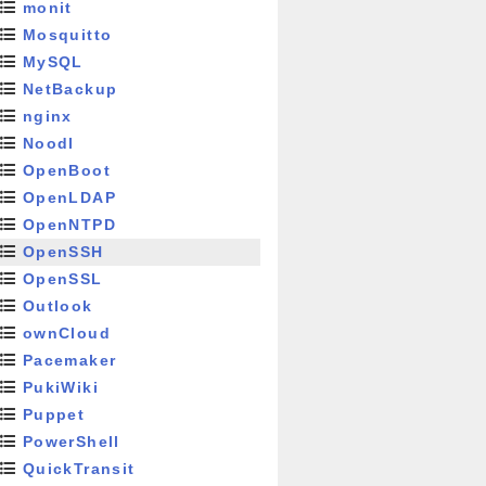
monit
Mosquitto
MySQL
NetBackup
nginx
Noodl
OpenBoot
OpenLDAP
OpenNTPD
OpenSSH
OpenSSL
Outlook
ownCloud
Pacemaker
PukiWiki
Puppet
PowerShell
QuickTransit