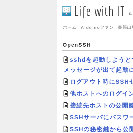
Life with IT
山
ホーム
Arduinoファン
書籍出
OpenSSH
sshdを起動しようとす
メッセージが出て起動
ログアウト時にSSH
他ホストへのログイ
接続先ホストの公開鍵を視
SSHサーバにパスワ
SSHの秘密鍵から公