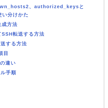
wn_hosts2、authorized_keysと
2の使い分けかた
生成方法
SSH転送する方法
転送する方法
定項目
式の違い
ール手順