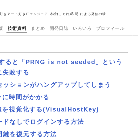
好きアート好きITエンジニア 木檜(こぐれ)和明 による発信の場
版
技術資料
まとめ
開発日誌
いろいろ
プロフィール
ると「PRNG is not seeded」という
に失敗する
セッションがハングアップしてしまう
ンに時間がかかる
覚化する(VisualHostKey)
ードなしでログインする方法
開鍵を復元する方法