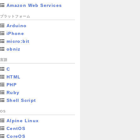
Amazon Web Services
プラットフォーム
Arduino
iPhone
micro:bit
obniz
言語
C
HTML
PHP
Ruby
Shell Script
OS
Alpine Linux
CentOS
CoreOS