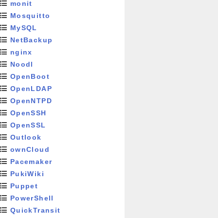
monit
Mosquitto
MySQL
NetBackup
nginx
Noodl
OpenBoot
OpenLDAP
OpenNTPD
OpenSSH
OpenSSL
Outlook
ownCloud
Pacemaker
PukiWiki
Puppet
PowerShell
QuickTransit