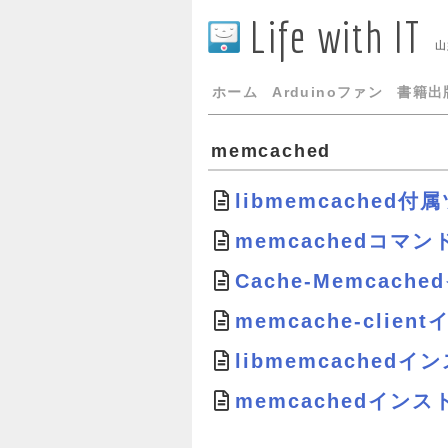
Life with IT
山
ホーム
Arduinoファン
書籍出
memcached
libmemcached
memcachedコマン
Cache-Memcac
memcache-cli
libmemcache
memcachedイン