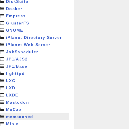
DiskSuite
Docker
Empress
GlusterFS
GNOME
iPlanet Directory Server
iPlanet Web Server
JobScheduler
JP1/AJS2
JP1/Base
lighttpd
LXC
LXD
LXDE
Mastodon
MeCab
memcached
Minio