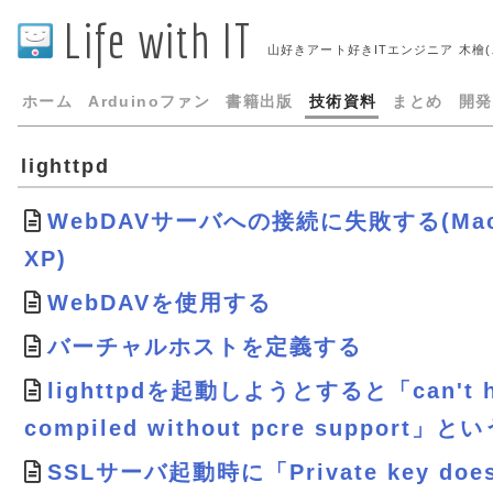
Life with IT
山好きアート好きITエンジニア 木檜
ホーム
Arduinoファン
書籍出版
技術資料
まとめ
開発
lighttpd
WebDAVサーバへの接続に失敗する(Mac 
XP)
WebDAVを使用する
バーチャルホストを定義する
lighttpdを起動しようとすると「can't ha
compiled without pcre support
SSLサーバ起動時に「Private key does 