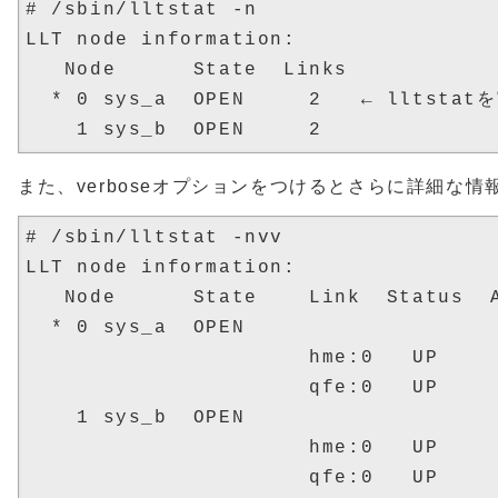
# /sbin/lltstat -n 

LLT node information:

   Node      State  Links

  * 0 sys_a  OPEN     2   ← llts
また、verboseオプションをつけるとさらに詳細な情
# /sbin/lltstat -nvv

LLT node information:

   Node      State    Link  Status  A
  * 0 sys_a  OPEN

                      hme:0   UP     
                      qfe:0   UP     
    1 sys_b  OPEN

                      hme:0   UP     
                      qfe:0   UP     