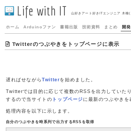
Life with IT
山好きアート好きITエンジニア 木檜
ホーム
Arduinoファン
書籍出版
技術資料
まとめ
開発
Twitterのつぶやきをトップページに表示
遅ればせながら
Twitter
を始めました。
Twitterでは目的に応じて複数のRSSを出力していたり
するので当サイトの
トップページ
に最新のつぶやきを
処理内容を以下に示します。
自分のつぶやきを時系列で出力するRSSを取得