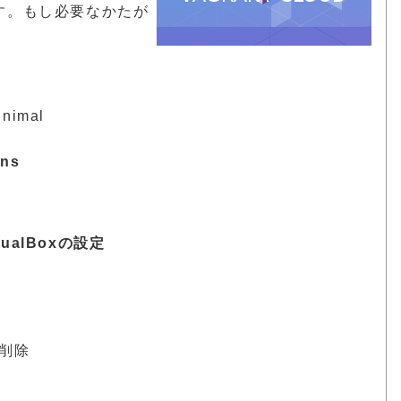
す。もし必要なかたが
inimal
ons
ualBoxの設定
削除