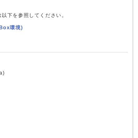
順は以下を参照してください。
lBox環境)
a)