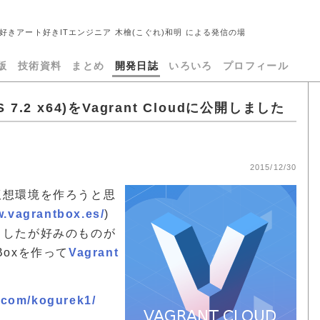
好きアート好きITエンジニア 木檜(こぐれ)和明 による発信の場
版
技術資料
まとめ
開発日誌
いろいろ
プロフィール
S 7.2 x64)をVagrant Cloudに公開しました
2015/12/30
の仮想環境を作ろうと思
w.vagrantbox.es/
)
みましたが好みのものが
oxを作って
Vagrant
p.com/kogurek1/