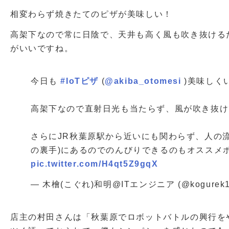
相変わらず焼きたてのピザが美味しい！
高架下なので常に日陰で、天井も高く風も吹き抜ける
がいいですね。
今日も
#IoTピザ
(
@akiba_otomesi
)美味しく
高架下なので直射日光も当たらず、風が吹き抜け
さらにJR秋葉原駅から近いにも関わらず、人の流
の裏手)にあるのでのんびりできるのもオススメ
pic.twitter.com/H4qt5Z9gqX
— 木檜(こぐれ)和明@ITエンジニア (@kogurek
店主の村田さんは「秋葉原でロボットバトルの興行を