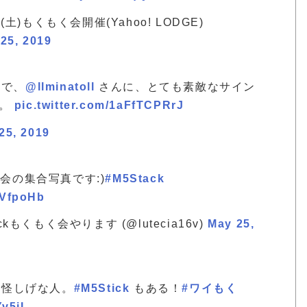
5(土)もくもく会開催(Yahoo! LODGE)
25, 2019
で、
@llminatoll
さんに、とても素敵なサイン
た。
pic.twitter.com/1aFfTCPRrJ
25, 2019
く会の集合写真です:)
#M5Stack
RVfpoHb
ckもくもく会やります (@lutecia16v)
May 25,
怪しげな人。
#M5Stick
もある！
#ワイもく
v5iI