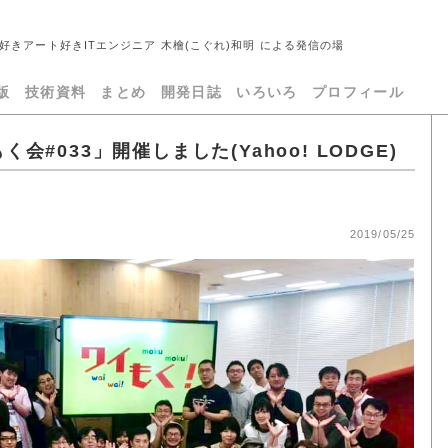
好きアート好きITエンジニア 木檜(こぐれ)和明 による発信の場
版
技術資料
まとめ
開発日誌
いろいろ
プロフィール
く会#033」開催しました(Yahoo! LODGE)
2019/05/25