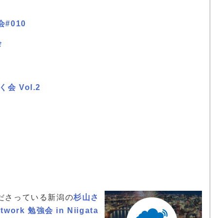
会#010
会
く会 Vol.2
ださっている新潟の
杉山さ
etwork 勉強会 in Niigata