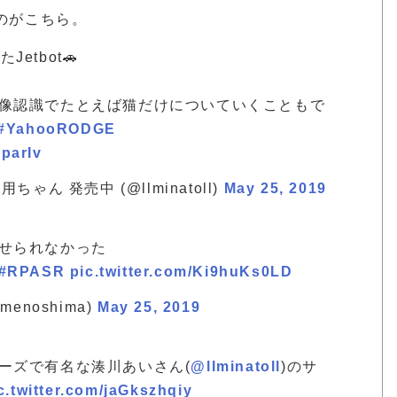
のがこちら。
etbot🚗
像認識でたとえば猫だけについていくこともで
#YahooRODGE
LparIv
ちゃん 発売中 (@llminatoll)
May 25, 2019
せられなかった
#RPASR
pic.twitter.com/Ki9huKs0LD
enoshima)
May 25, 2019
ーズで有名な湊川あいさん(
@llminatoll
)のサ
c.twitter.com/jaGkszhqiy