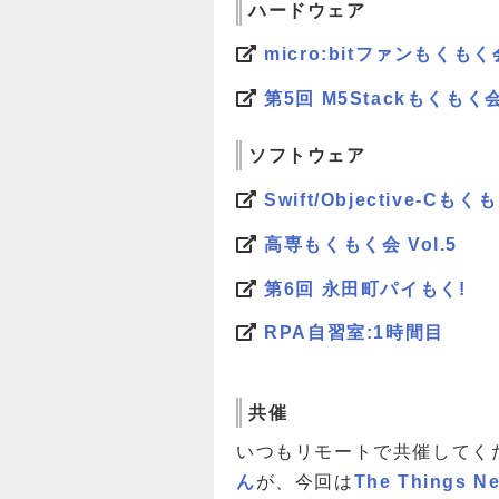
ハードウェア
micro:bitファンもくもく
第5回 M5Stackもくもく
ソフトウェア
Swift/Objective-Cもくも
高専もくもく会 Vol.5
第6回 永田町パイもく!
RPA自習室:1時間目
共催
いつもリモートで共催してく
ん
が、今回は
The Things N