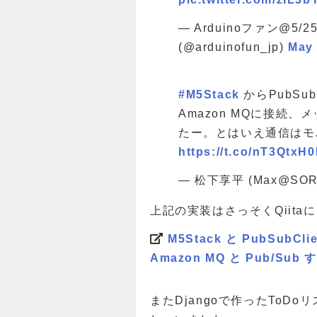
— Arduinoファン@5/2
(@arduinofun_jp)
May 
#M5Stack
からPubSub
Amazon MQに接続
たー。とはいえ通信はモバ
https://t.co/nT3QtxH
— 松下享平 (Max@SORA
上記の実装はさっそくQiit
M5Stack と PubSubCl
Amazon MQ と Pub/Sub 
またDjangoで作ったToDo