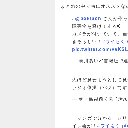
まとめの中で特にオススメな
.
@pokibon
さんが作ったJ
障害物を避けて走る💨
カメラが付いていて、画
きるらしい！
#ワイもく
pic.twitter.com/vsKS
— 湊川あい🌱書籍版 #運用
先ほど見せようとして見
ラジオ体操（バグ）です
— 夢ノ島越前公園 (@yum
「マンガで分かる」シリ
イン会が！
#ワイもく
pi