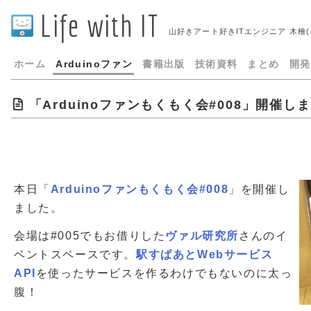
Life with IT
山好きアート好きITエンジニア 木檜
ホーム
Arduinoファン
書籍出版
技術資料
まとめ
開発
「Arduinoファンもくもく会#008」開催し
本日「
Arduinoファンもくもく会#008
」を開催し
ました。
会場は#005でもお借りした
ヴァル研究所
さんのイ
ベントスペースです。
駅すぱあとWebサービス
API
を使ったサービスを作るわけでもないのに太っ
腹！