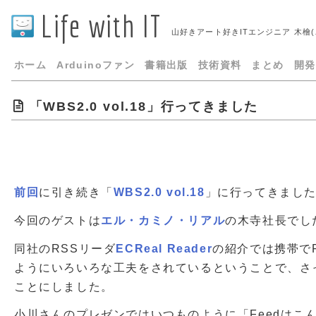
Life with IT
山好きアート好きITエンジニア 木檜
ホーム
Arduinoファン
書籍出版
技術資料
まとめ
開発
「WBS2.0 vol.18」行ってきました
前回
に引き続き「
WBS2.0 vol.18
」に行ってきまし
今回のゲストは
エル・カミノ・リアル
の木寺社長でし
同社のRSSリーダ
ECReal Reader
の紹介では携帯で
ようにいろいろな工夫をされているということで、さ
ことにしました。
小川さんのプレゼンではいつものように「Feedはこ