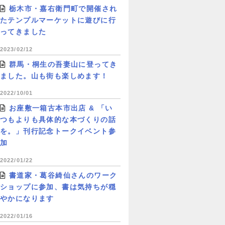
栃木市・嘉右衛門町で開催され
たテンプルマーケットに遊びに行
ってきました
2023/02/12
群馬・桐生の吾妻山に登ってき
ました。山も街も楽しめます！
2022/10/01
お座敷一箱古本市出店 & 「い
つもよりも具体的な本づくりの話
を。」刊行記念トークイベント参
加
2022/01/22
書道家・葛谷綺仙さんのワーク
ショップに参加、書は気持ちが穏
やかになります
2022/01/16