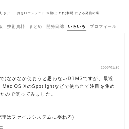
好きアート好きITエンジニア 木檜(こぐれ)和明 による発信の場
版
技術資料
まとめ
開発日誌
いろいろ
プロフィール
2008/01/28
で)なかなか使おうと思わないDBMSですが、最近
AIR、Mac OS XのSpotlightなどで使われて注目を集め
きたので使ってみました。
管理はファイルシステムに委ねる)
要