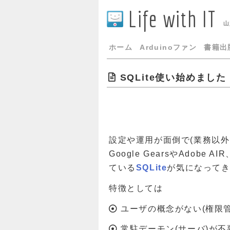
Life with IT
山
ホーム
Arduinoファン
書籍出
SQLite使い始めました
設定や運用が面倒で(業務以外
Google GearsやAdobe 
ている
SQLite
が気になって
特徴としては
ユーザの概念がない(権限
常駐デーモン(サーバ)が不