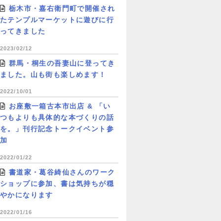
栃木市・嘉右衛門町で開催され
たテンプルマーケットに遊びに行
ってきました
2023/02/12
群馬・桐生の吾妻山に登ってき
ました。山も街も楽しめます！
2022/10/01
お座敷一箱古本市出店 & 「い
つもよりも具体的な本づくりの話
を。」刊行記念トークイベント参
加
2022/01/22
書道家・葛谷綺仙さんのワーク
ショップに参加、書は気持ちが穏
やかになります
2022/01/16