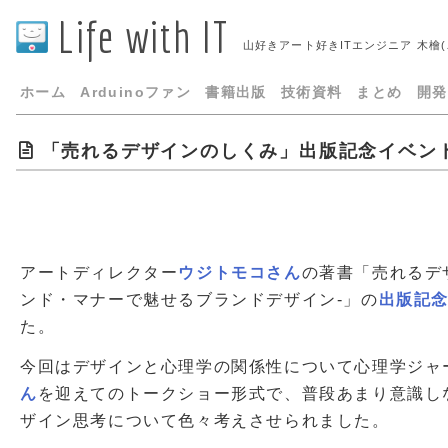
Life with IT
山好きアート好きITエンジニア 木檜
ホーム
Arduinoファン
書籍出版
技術資料
まとめ
開発
「売れるデザインのしくみ」出版記念イベン
アートディレクター
ウジトモコさん
の著書「売れるデ
ンド・マナーで魅せるブランドデザイン-」の
出版記
た。
今回はデザインと心理学の関係性について心理学ジャ
ん
を迎えてのトークショー形式で、普段あまり意識し
ザイン思考について色々考えさせられました。