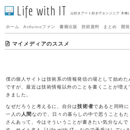
Life with IT
山好きアート好きITエンジニア 木檜
ホーム
Arduinoファン
書籍出版
技術資料
まとめ
開発
マイメディアのススメ
僕の個人サイトは技術系の情報発信の場として始めた
ですが、最近は技術情報以外のことを書くことが増え
きました。
技術者
なぜだろうと考えるに、自分は
であると同時に
人間
一人の
なので、日々の暮らしの中で思うこともた
さんあって、今はそういうことが書きたい気分なんで
す。サイト名も『Life with IT』なので矛盾はしてい