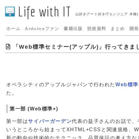
Life with IT
山好きアート好きITエンジニア 木檜
ホーム
Arduinoファン
書籍出版
技術資料
まとめ
開発
「Web標準セミナー(アップル)」行ってきま
オペラシティのアップルジャパンで行われた
Web標
た。
第一部 (Web標準+)
第一部は
サイバーガーデン
代表の益子さんのお話で、そ
いうところから始まってXHTML+CSSと関連規格、
新の動向や技術的なテクニック、品質保証の考え方な