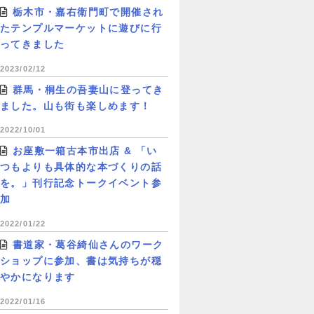
栃木市・嘉右衛門町で開催され
たテンプルマーケットに遊びに行
ってきました
2023/02/12
群馬・桐生の吾妻山に登ってき
ました。山も街も楽しめます！
2022/10/01
お座敷一箱古本市出店 & 「い
つもよりも具体的な本づくりの話
を。」刊行記念トークイベント参
加
2022/01/22
書道家・葛谷綺仙さんのワーク
ショップに参加、書は気持ちが穏
やかになります
2022/01/16